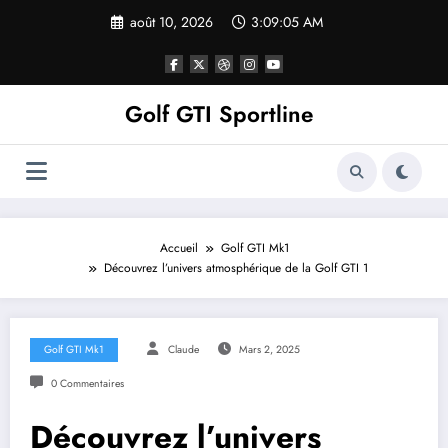
Aller
août 10, 2026
3:09:05 AM
au
contenu
Golf GTI Sportline
Accueil
Golf GTI Mk1
Découvrez l’univers atmosphérique de la Golf GTI 1
Golf GTI Mk1
Claude
Mars 2, 2025
0 Commentaires
Découvrez l’univers