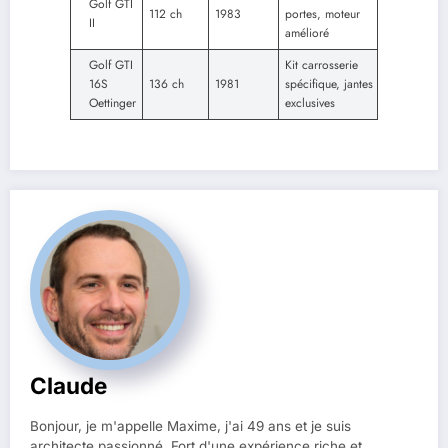
Golf GTI
112 ch
1983
portes, moteur
II
amélioré
Golf GTI
Kit carrosserie
16S
136 ch
1981
spécifique, jantes
Oettinger
exclusives
Claude
Bonjour, je m'appelle Maxime, j'ai 49 ans et je suis
architecte passionné. Fort d'une expérience riche et